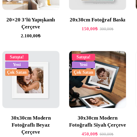
20×20 3’lü Yapışkanlı
20x30cm Fotoğraf Baskı
Çerçeve
150,00
₺
300,00
₺
2.100,00
₺
Satışta!
Satışta!
Yeni
Yeni
Çok Satan
Çok Satan
30x30cm Modern
30x30cm Modern
Fotoğraflı Beyaz
Fotoğraflı Siyah Çerçeve
Çerçeve
450,00
₺
600,00
₺