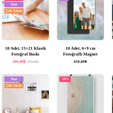
Yeni
Çok Satan
10 Adet, 15×21 Klasik
10 Adet, 6×9 cm
Fotoğraf Baskı
Fotoğraflı Magnet
300,00
₺
450,00
₺
350,00
₺
Yeni
-50%
Çok Satan