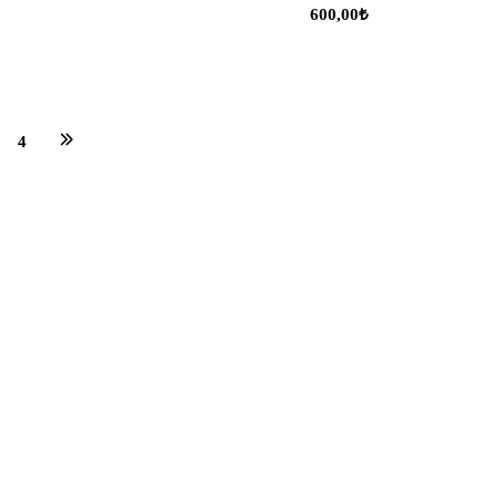
600,00
₺
4