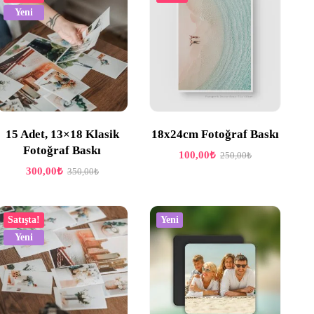
Yeni
15 Adet, 13×18 Klasik
18x24cm Fotoğraf Baskı
Fotoğraf Baskı
100,00
₺
250,00
₺
300,00
₺
350,00
₺
Satışta!
Yeni
Yeni