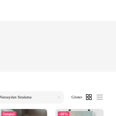
Göster
Satışta!
-60%