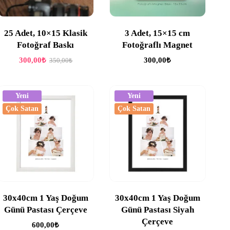
25 Adet, 10×15 Klasik
3 Adet, 15×15 cm
Fotoğraf Baskı
Fotoğraflı Magnet
300,00
₺
300,00
₺
350,00
₺
Yeni
Yeni
Çok Satan
Çok Satan
30x40cm 1 Yaş Doğum
30x40cm 1 Yaş Doğum
Günü Pastası Çerçeve
Günü Pastası Siyah
Çerçeve
600,00
₺