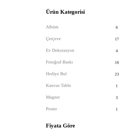
Ürün Kategorisi
Albüm
6
Çerçeve
17
Ev Dekorasyon
4
Fotoğraf Baskı
16
Hediye Bul
23
Kanvas Tablo
1
Magnet
3
Poster
1
Fiyata Göre