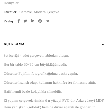
Hediyeleri
Etiketler:
Çerçeve
,
Modern Çerçeve
Paylaş:
AÇIKLAMA
Set içeriği 4 adet çerçeveli tablodan oluşur.
Her bir tablo 30×30 cm büyüklüğündedir.
Görseller Fujifilm fotograf kağıdına baskı yapılır.
Görseller lisanslı olup, kullanım hakkı
fovizo
firmasına aittir.
Hafif nemli bezle kolaylıkla silinebilir.
El yapımı çerçevelerimizin ö n yüzeyi PVC’dir. Arka yüzeyi MDF,
Hem yapışkanlı(sök-tak) hem de duvar aparatı ile gönderilir.