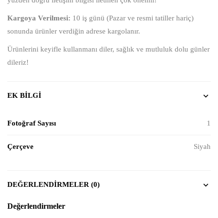
yüzden doğru iletişim bilgisi iletmen çok önemli!
Kargoya Verilmesi:
10 iş günü (Pazar ve resmi tatiller hariç)
sonunda ürünler verdiğin adrese kargolanır.
Ürünlerini keyifle kullanmanı diler, sağlık ve mutluluk dolu günler
dileriz!
EK BILGI
Fotoğraf Sayısı
1
Çerçeve
Siyah
DEĞERLENDIRMELER (0)
Değerlendirmeler