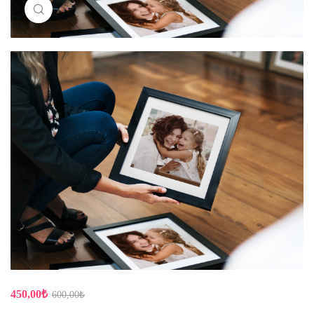
Büyük halini göster
450,00
₺
600,00
₺